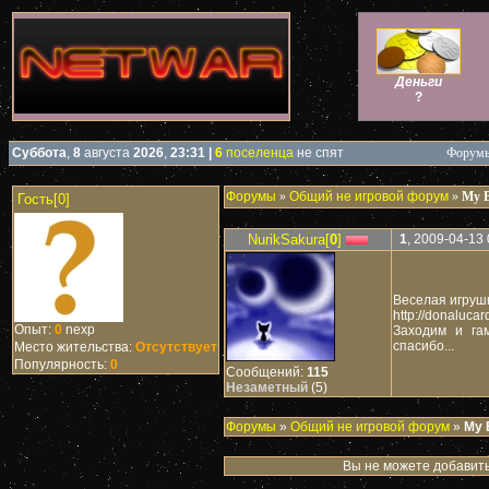
Деньги
?
Суббота
,
8
августа
2026
,
23:31
|
6
поселенца
не спят
Форумы 
Форумы
»
Общий не игровой форум
»
My B
Гость[0]
NurikSakura[
0
]
1
, 2009-04-13 
Веселая игрушк
http://donaluca
Опыт:
0
nexp
Заходим и га
спасибо...
Место жительства:
Отсутствует
Популярность:
0
Сообщений:
115
Незаметный
(5)
Форумы
»
Общий не игровой форум
»
My 
Вы не можете добавить