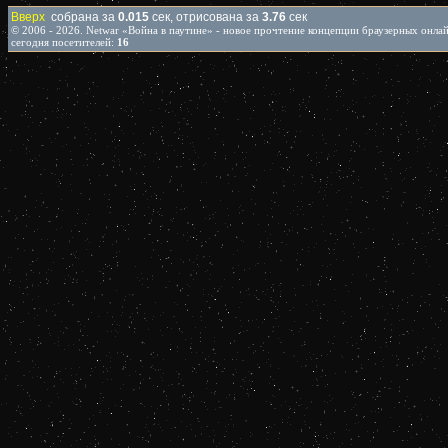
Вверх
собрана за
0.015
сек, отрисована за
3.76
сек
© 2006 - 2026. Netwar «Война в паутине» - новое прочтение концепции браузерных онл
сегодня посетителей:
16