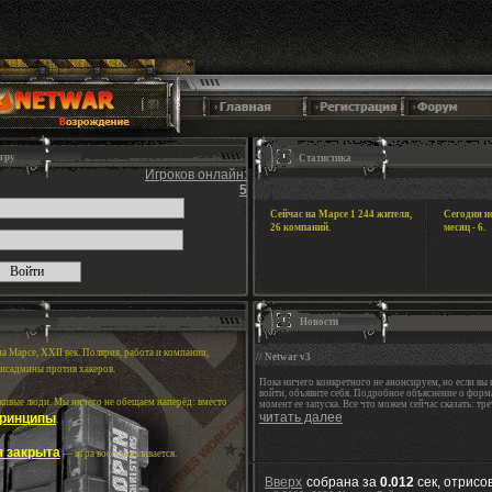
игру
Статистика
Игроков онлайн:
5
Сейчас на Марсе
1 244
жителя,
Сегодня но
26 компаний.
месяц - 6.
Новости
а Марсе, XXII век. Полярия, работа и компании,
//
Netwar v3
сисадмины против хакеров.
Пока ничего конкретного не анонсируем, но если вы
войти, объявите себя. Подробное объяснение о форма
 живые люди. Мы ничего не обещаем наперёд: вместо
момент ее запуска. Все что можем сейчас сказать: трет
читать далее
ринципы
.
я закрыта
— игра восстанавливается.
Вверх
собрана за
0.012
сек, отрисо