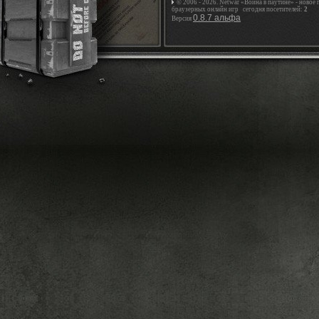
© 2006 - 2026. Netwar «Война в паутине» - новое
браузерных онлайн игр сегодня посетителей:
2
0.8.7 альфа
Версия