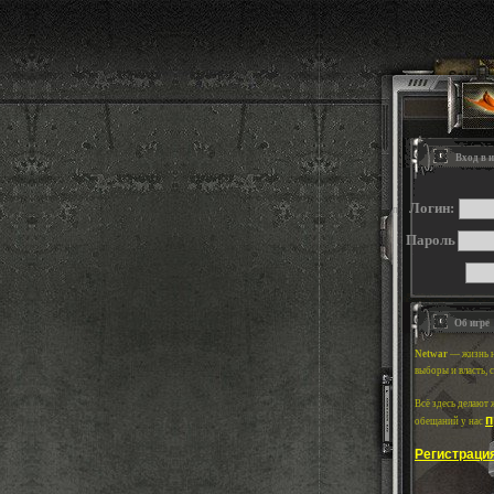
Вход в 
Логин:
п
Пароль
Об игре
Netwar
— жизнь н
выборы и власть, 
Всё здесь делают
п
обещаний у нас
Регистраци