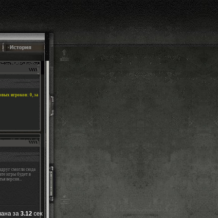
вых игроков: 0, за
 вдруг смогли сюда
те игры будет в
ья версия...
вана за
3.12
сек